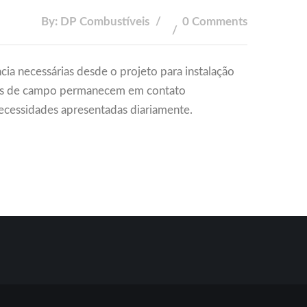
By: DP Combustíveis
0 Comments
cia necessárias desde o projeto para instalação
res de campo permanecem em contato
ecessidades apresentadas diariamente.